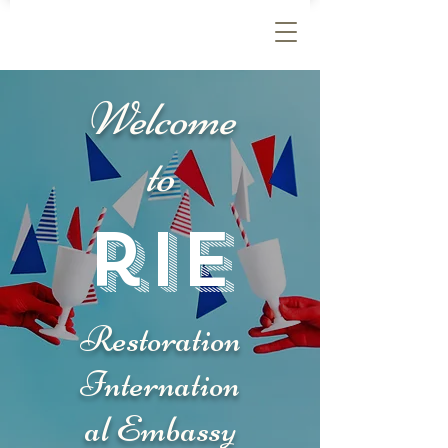
Welcome
to
rie
Restoration
Internation
al Embassy