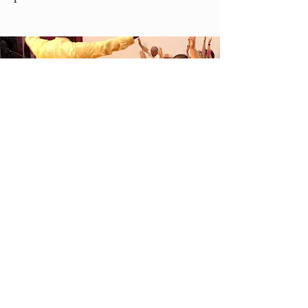
NOUS DÉCOUVRIR
Nous croyons au rétablissement de la vie et à la
présentation de la personne compatissante et
surnaturelle du Christ.
ABONNEZ-VOUS À NOTRE